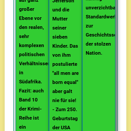
auf ganz
Jefferson
unverzichtbaren
großer
und die
Standardwerk
Ebene vor
Mutter
zur
den realen,
seiner
Geschichtsschreib
sehr
sieben
der stolzen
komplexen
Kinder. Das
Nation.
politischen
von ihm
Verhältnissen
postulierte
in
"all men are
Südafrika.
born equal"
Fazit: auch
aber galt
Band 10
nie für sie!
der Krimi-
- Zum 250.
Reihe ist
Geburtstag
ein
der USA