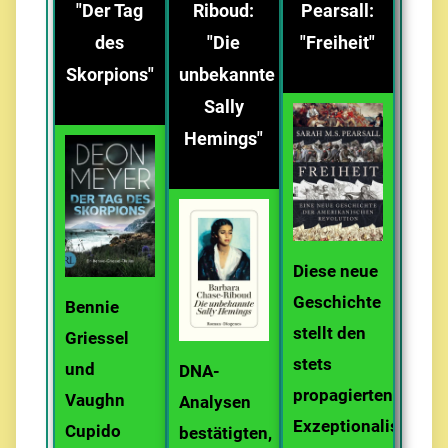
"Der Tag
Riboud:
Pearsall:
des
"Die
"Freiheit"
Skorpions"
unbekannte
Sally
Hemings"
Diese neue
Geschichte
Bennie
stellt den
Griessel
stets
und
DNA-
propagierten
Vaughn
Analysen
Exzeptionalismus
Cupido
bestätigten,