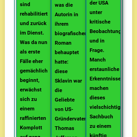
der USA
sind
was die
unter
rehabilitiert
Autorin in
kritische
und zurück
ihrem
Beobachtung
im Dienst.
biografischen
und in
Was da nun
Roman
Frage.
als erste
behauptet
Manch
Fälle eher
hatte:
erstaunliche
gemächlich
diese
Erkenntnisse
beginnt,
Sklavin war
machen
erwächst
die
dieses
sich zu
Geliebte
vielschichtige
einem
von US-
Sachbuch
raffinierten
Gründervater
zu einem
Komplott
Thomas
künftig